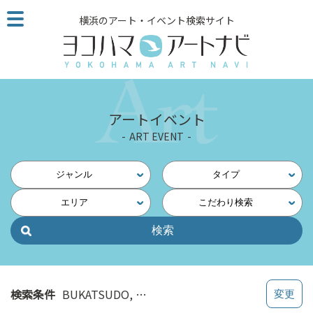
こ
横浜のアート・イベント検索サイト
の
ペ
ー
ジ
を
そ
アートイベント
の
ART EVENT
ま
ま
読
ジャンル
タイプ
む
エリア
こだわり検索
他
ペ
ー
ジ
へ
の
検索条件
BUKATSUDO
2026/06/01～2026/06/30
リ