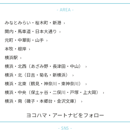
AREA
みなとみらい・桜木町・新港
関内・馬車道・日本大通り
元町・中華街・山手
本牧・根岸
横浜駅
横浜・北西（あざみ野・長津田・中山）
横浜・北（日吉・菊名・新横浜）
横浜・北東（鶴見・神奈川・東神奈川）
横浜・中央（保土ヶ谷・二俣川・戸塚・上大岡）
横浜・南（磯子・本郷台・金沢文庫）
ヨコハマ・アートナビをフォロー
SNS