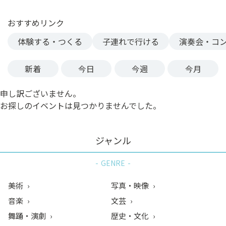
ン
ク
おすすめリンク
へ
体験する・つくる
子連れで行ける
演奏会・コ
ス
キ
新着
今日
今週
今月
ッ
プ
申し訳ございません。
記
お探しのイベントは見つかりませんでした。
事
本
体
ジャンル
へ
ス
GENRE
キ
ッ
美術
写真・映像
プ
音楽
文芸
舞踊・演劇
歴史・文化