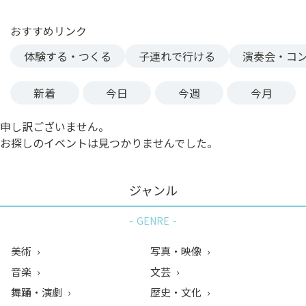
ン
ク
おすすめリンク
へ
体験する・つくる
子連れで行ける
演奏会・コ
ス
キ
新着
今日
今週
今月
ッ
プ
申し訳ございません。
記
お探しのイベントは見つかりませんでした。
事
本
体
ジャンル
へ
ス
GENRE
キ
ッ
美術
写真・映像
プ
音楽
文芸
舞踊・演劇
歴史・文化