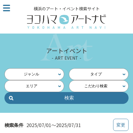
こ
横浜のアート・イベント検索サイト
の
ペ
ー
ジ
を
そ
アートイベント
の
ART EVENT
ま
ま
読
ジャンル
タイプ
む
エリア
こだわり検索
他
ペ
ー
ジ
へ
の
検索条件
2025/07/01～2025/07/31
リ