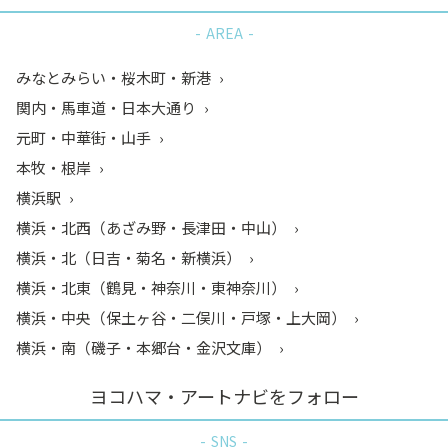
AREA
みなとみらい・桜木町・新港
関内・馬車道・日本大通り
元町・中華街・山手
本牧・根岸
横浜駅
横浜・北西（あざみ野・長津田・中山）
横浜・北（日吉・菊名・新横浜）
横浜・北東（鶴見・神奈川・東神奈川）
横浜・中央（保土ヶ谷・二俣川・戸塚・上大岡）
横浜・南（磯子・本郷台・金沢文庫）
ヨコハマ・アートナビをフォロー
SNS