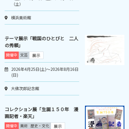
（土）
横浜美術館
テーマ展示「戦国のひとびと 二人
の秀頼」
開催中
文芸
展示
2026年4月25日(土)～2026年8月16日
(日)
大佛次郎記念館
コレクション展「生誕１５０年 漫
画記者・楽天」
開催中
美術
歴史・文化
展示