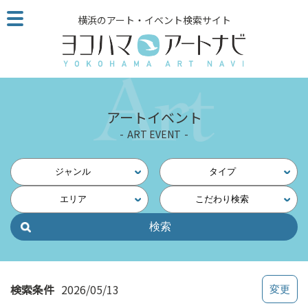
こ
横浜のアート・イベント検索サイト
の
ペ
ー
ジ
を
そ
アートイベント
の
ART EVENT
ま
ま
読
ジャンル
タイプ
む
エリア
こだわり検索
他
ペ
ー
ジ
へ
の
検索条件
2026/05/13
リ