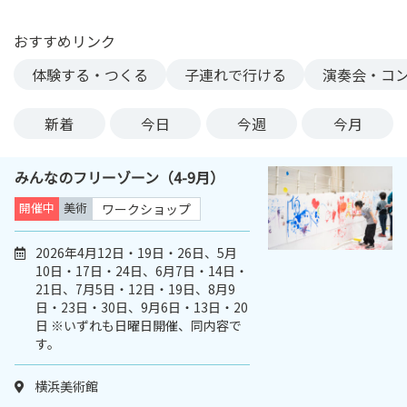
ン
ク
おすすめリンク
へ
体験する・つくる
子連れで行ける
演奏会・コ
ス
キ
新着
今日
今週
今月
ッ
プ
記
みんなのフリーゾーン（4-9月）
事
開催中
美術
ワークショップ
本
体
2026年4月12日・19日・26日、5月
へ
10日・17日・24日、6月7日・14日・
ス
21日、7月5日・12日・19日、8月9
キ
日・23日・30日、9月6日・13日・20
ッ
日 ※いずれも日曜日開催、同内容で
プ
す。
横浜美術館