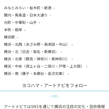
みなとみらい・桜木町・新港
関内・馬車道・日本大通り
元町・中華街・山手
本牧・根岸
横浜駅
横浜・北西（あざみ野・長津田・中山）
横浜・北（日吉・菊名・新横浜）
横浜・北東（鶴見・神奈川・東神奈川）
横浜・中央（保土ヶ谷・二俣川・戸塚・上大岡）
横浜・南（磯子・本郷台・金沢文庫）
ヨコハマ・アートナビをフォロー
SNS
アートナビではSNSを通じて横浜の注目の文化・芸術情報