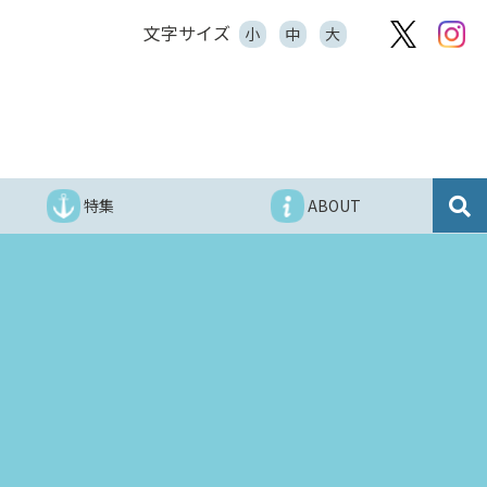
文字サイズ
小
中
大
特集
ABOUT