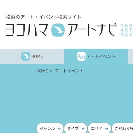
こ
の
横浜のアート・イベント検索サイト
ペ
ー
ジ
を
そ
の
HOME
アートイベント
ま
ま
HOME
アートイベント
読
む
他
ペ
ー
ジ
へ
の
ジャンル
タイプ
エリア
こだわり
リ