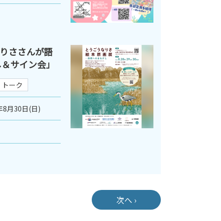
りささんが語
し＆サイン会」
・トーク
年8月30日(日)
次へ ›