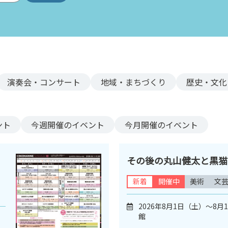
演奏会・コンサート
地域・まちづくり
歴史・文化
ント
今週
開催のイベント
今月
開催のイベント
その後の丸山健太と黒猫
新着
開催中
美術
文
2026年8月1日（土）～8
館