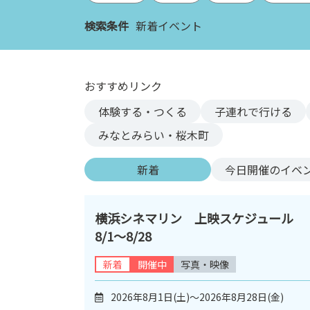
ン
検索条件
新着イベント
ク
へ
ス
キ
おすすめリンク
ッ
体験する・つくる
子連れで行ける
プ
記
みなとみらい・桜木町
事
本
新着
今日
開催のイベ
体
へ
ス
横浜シネマリン 上映スケジュール
キ
8/1～8/28
ッ
プ
新着
開催中
写真・映像
2026年8月1日(土)～2026年8月28日(金)