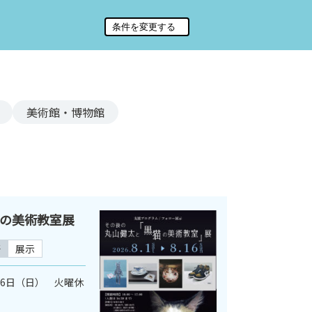
美術館・博物館
の美術教室展
芸
展示
月16日（日） 火曜休