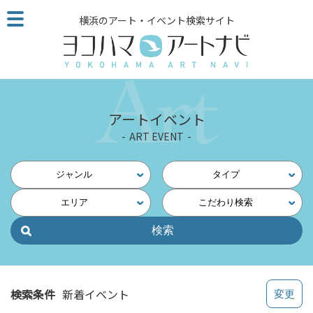
こ
横浜のアート・イベント検索サイト
の
ペ
ー
ジ
を
そ
アートイベント
の
ART EVENT
ま
ま
読
ジャンル
タイプ
む
エリア
こだわり検索
他
ペ
ー
ジ
へ
の
検索条件
新着イベント
リ