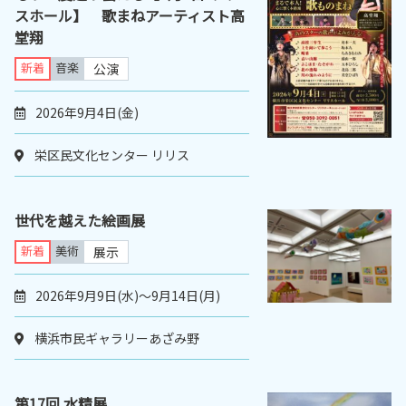
スホール】 歌まねアーティスト高
堂翔
新着
音楽
公演
2026年9月4日(金)
栄区民文化センター リリス
世代を越えた絵画展
新着
美術
展示
2026年9月9日(水)〜9月14日(月)
横浜市民ギャラリーあざみ野
第17回 水精展