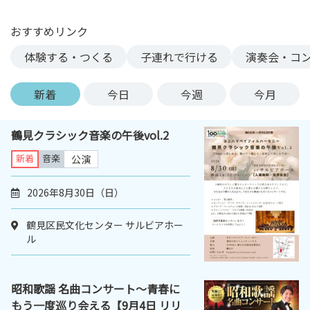
ン
ク
おすすめリンク
へ
体験する・つくる
子連れで行ける
演奏会・コ
ス
キ
新着
今日
今週
今月
ッ
プ
記
鶴見クラシック音楽の午後vol.2
事
新着
音楽
公演
本
体
2026年8月30日（日）
へ
ス
鶴見区民文化センター サルビアホー
キ
ル
ッ
プ
昭和歌謡 名曲コンサート～青春に
もう一度巡り会える【9月4日 リリ