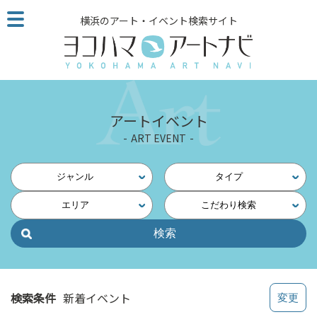
こ
横浜のアート・イベント検索サイト
の
ペ
ー
ジ
を
そ
アートイベント
の
ART EVENT
ま
ま
読
ジャンル
タイプ
む
エリア
こだわり検索
他
ペ
ー
ジ
へ
の
検索条件
新着イベント
リ