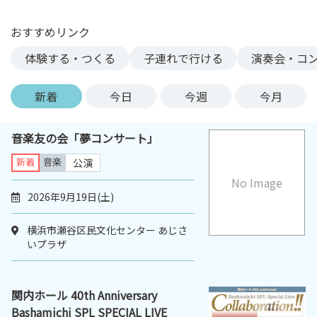
ン
ク
おすすめリンク
へ
体験する・つくる
子連れで行ける
演奏会・コ
ス
キ
新着
今日
今週
今月
ッ
プ
記
音楽友の会「夢コンサート」
事
新着
音楽
公演
本
No Image
体
2026年9月19日(土)
へ
ス
横浜市瀬谷区民文化センター あじさ
キ
いプラザ
ッ
プ
関内ホール 40th Anniversary
Bashamichi SPL SPECIAL LIVE