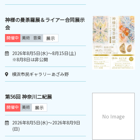
神様の曼荼羅展＆ライアー合同展示
会
開催中
美術
音楽
展示
2026年8月5日(水)～8月15日(土)
※8月8日は非公開
横浜市民ギャラリーあざみ野
第56回 神奈川二紀展
開催中
美術
展示
No Image
2026年8月5日(水)～2026年8月9日
(日)