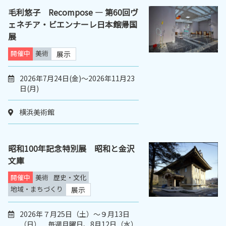
毛利悠子 Recompose ― 第60回ヴ
ェネチア・ビエンナーレ日本館帰国
展
開催中
美術
展示
2026年7月24日(金)～2026年11月23
日(月)
横浜美術館
昭和100年記念特別展 昭和と金沢
文庫
開催中
美術
歴史・文化
地域・まちづくり
展示
2026年７月25日（土）～９月13日
（日） 毎週月曜日、8月12日（水）