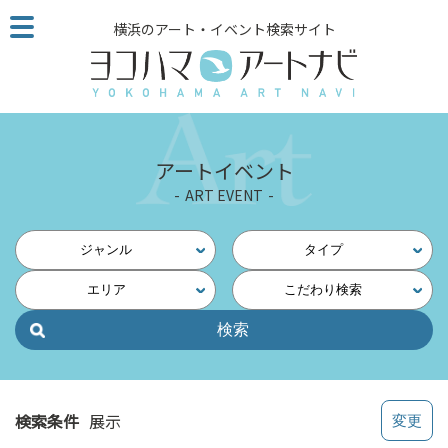
こ
横浜のアート・イベント検索サイト
の
ペ
ー
ジ
を
そ
アートイベント
の
ART EVENT
ま
ま
読
ジャンル
タイプ
む
エリア
こだわり検索
他
ペ
ー
ジ
へ
の
検索条件
展示
リ