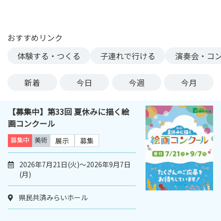
ン
ク
へ
おすすめリンク
ス
体験する・つくる
子連れで行ける
演奏会・コ
キ
ッ
プ
新着
今日
今週
今月
記
事
【募集中】第33回 夏休みに描く絵
本
画コンクール
体
へ
募集中
美術
展示
募集
ス
キ
2026年7月21日(火)～2026年9月7日
(月)
ッ
プ
県民共済みらいホール