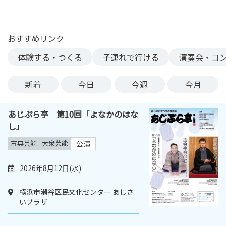
ン
ク
へ
おすすめリンク
ス
体験する・つくる
子連れで行ける
演奏会・コ
キ
ッ
プ
新着
今日
今週
今月
記
事
あじぷら亭 第10回「よなかのはな
本
し」
体
へ
古典芸能
大衆芸能
公演
ス
キ
2026年8月12日(水)
ッ
プ
横浜市瀬谷区民文化センター あじさ
いプラザ