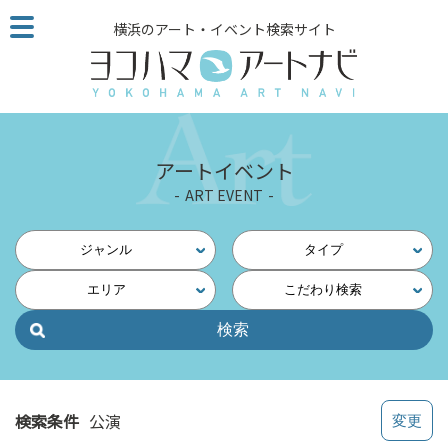
こ
横浜のアート・イベント検索サイト
の
ペ
ー
ジ
を
そ
アートイベント
の
ART EVENT
ま
ま
読
ジャンル
タイプ
む
エリア
こだわり検索
他
ペ
ー
ジ
へ
の
検索条件
公演
リ