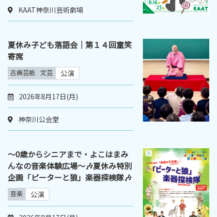
KAAT神奈川芸術劇場
夏休み子ども落語会｜第１４回童笑
寄席
古典芸能
文芸
公演
2026年8月17日(月)
神奈川公会堂
〜0歳からシニアまで・よこはまみ
んなの音楽体験広場〜🎶夏休み特別
企画「ピーターと狼」楽器探検隊🎶
音楽
公演