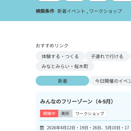
ン
検索条件
新着イベント
ワークショップ
ク
へ
ス
キ
ッ
おすすめリンク
プ
記
体験する・つくる
子連れで行ける
事
みなとみらい・桜木町
本
体
新着
今日
開催のイベ
へ
ス
キ
みんなのフリーゾーン（4-9月）
ッ
プ
開催中
美術
ワークショップ
2026年4月12日・19日・26日、5月10日・17