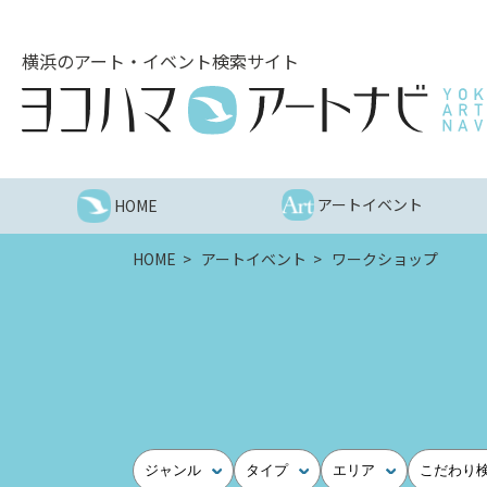
こ
の
横浜のアート・イベント検索サイト
ペ
ー
ジ
を
そ
の
アートイベント
HOME
ま
ま
HOME
アートイベント
ワークショップ
読
む
他
ペ
ー
ジ
へ
の
ジャンル
タイプ
エリア
こだわり
リ