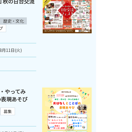
７回 秋の日台交流
歴史・文化
プ
8月11日(火)
・やってみ
の表現あそび
募集