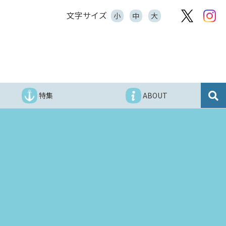
文字サイズ
小
中
大
特集
ABOUT