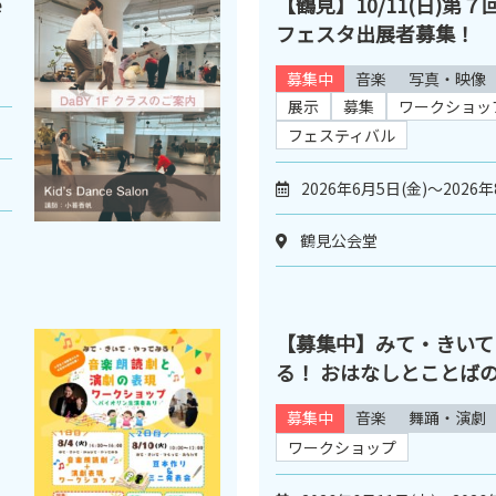
e
【鶴見】10/11(日)第
フェスタ出展者募集！
募集中
音楽
写真・映像
展示
募集
ワークショッ
フェスティバル
2026年6月5日(金)～2026年
鶴見公会堂
【募集中】みて・きいて
る！ おはなしとことば
募集中
音楽
舞踊・演劇
ワークショップ