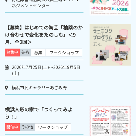
ネジメントセンター
【募集】はじめての陶芸「釉薬のか
け合わせで変化をたのしむ」＜9
月、全2回＞
募集中
美術
募集
ワークショップ
2026年7月25日(土)～2026年9月5日
(土)
横浜市民ギャラリーあざみ野
横浜人形の家で「つくってみよ
う！」
開催中
その他
ワークショップ