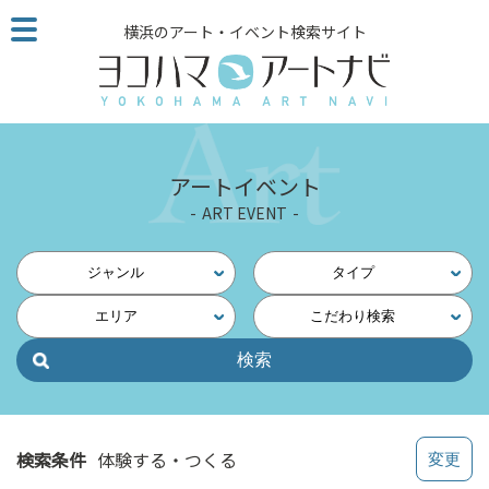
こ
横浜のアート・イベント検索サイト
の
ペ
ー
ジ
を
そ
アートイベント
の
ART EVENT
ま
ま
読
ジャンル
タイプ
む
エリア
こだわり検索
他
ペ
ー
ジ
へ
の
検索条件
体験する・つくる
リ