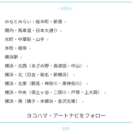
AREA
みなとみらい・桜木町・新港
関内・馬車道・日本大通り
元町・中華街・山手
本牧・根岸
横浜駅
横浜・北西（あざみ野・長津田・中山）
横浜・北（日吉・菊名・新横浜）
横浜・北東（鶴見・神奈川・東神奈川）
横浜・中央（保土ヶ谷・二俣川・戸塚・上大岡）
横浜・南（磯子・本郷台・金沢文庫）
ヨコハマ・アートナビをフォロー
SNS