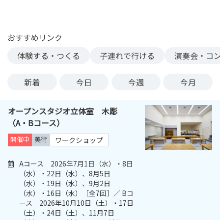
ン
ク
へ
おすすめリンク
ス
体験する・つくる
子連れで行ける
演奏会・コ
キ
ッ
プ
新着
今日
今週
今月
記
事
オープンスタジオ立体室 木彫
本
（A・Bコース）
体
へ
開催中
美術
ワークショップ
ス
キ
Aコース 2026年7月1日（水）・8日
（水）・22日（水）、8月5日
ッ
（水）・19日（水）、9月2日
プ
（水）・16日（水）［全7回］／ Bコ
ース 2026年10月10日（土）・17日
（土）・24日（土）、11月7日