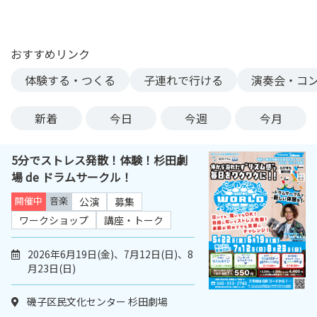
ン
ク
へ
おすすめリンク
ス
体験する・つくる
子連れで行ける
演奏会・コ
キ
ッ
プ
新着
今日
今週
今月
記
事
5分でストレス発散！体験！杉田劇
本
場 de ドラムサークル！
体
へ
開催中
音楽
公演
募集
ス
ワークショップ
講座・トーク
キ
ッ
2026年6月19日(金)、7月12日(日)、8
プ
月23日(日)
磯子区民文化センター 杉田劇場