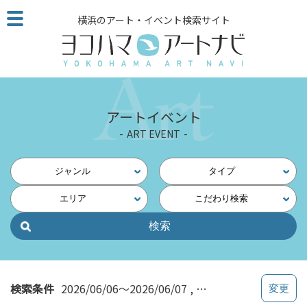
こ
横浜のアート・イベント検索サイト
の
ペ
ー
ジ
を
そ
アートイベント
の
ART EVENT
ま
ま
読
ジャンル
タイプ
む
エリア
こだわり検索
他
ペ
ー
ジ
へ
の
検索条件
2026/06/06～2026/06/07
料金割引あり
リ