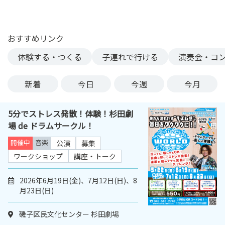
ン
ク
へ
おすすめリンク
ス
体験する・つくる
子連れで行ける
演奏会・コ
キ
ッ
プ
新着
今日
今週
今月
記
事
5分でストレス発散！体験！杉田劇
本
場 de ドラムサークル！
体
へ
開催中
音楽
公演
募集
ス
ワークショップ
講座・トーク
キ
ッ
2026年6月19日(金)、7月12日(日)、8
プ
月23日(日)
磯子区民文化センター 杉田劇場