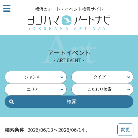
こ
横浜のアート・イベント検索サイト
の
ペ
ー
ジ
を
そ
アートイベント
の
ART EVENT
ま
ま
読
ジャンル
タイプ
む
エリア
こだわり検索
他
ペ
ー
ジ
へ
の
検索条件
2026/06/13～2026/06/14
料金割引あり
リ