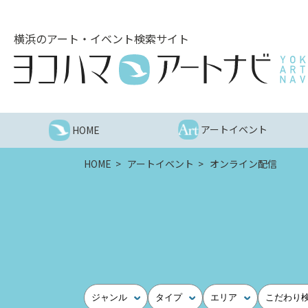
こ
の
横浜のアート・イベント検索サイト
ペ
ー
ジ
を
そ
の
アートイベント
HOME
ま
ま
HOME
アートイベント
オンライン配信
読
む
他
ペ
ー
ジ
へ
の
ジャンル
タイプ
エリア
こだわり
リ