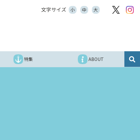
文字サイズ
小
中
大
特集
ABOUT