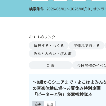
ン
検索条件
2026/06/01～2026/06/30
オンラ
ク
へ
ス
キ
ッ
おすすめリンク
プ
記
体験する・つくる
子連れで行ける
事
みなとみらい・桜木町
本
体
新着
今日
開催のイベ
へ
ス
キ
〜0歳からシニアまで・よこはまみん
ッ
の音楽体験広場〜🎶夏休み特別企画
プ
「ピーターと狼」楽器探検隊🎶
音楽
公演