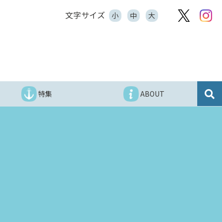
文字サイズ
小
中
大
特集
ABOUT