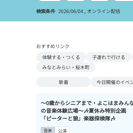
ン
検索条件
2026/06/04
オンライン配信
ク
へ
ス
キ
ッ
おすすめリンク
プ
記
体験する・つくる
子連れで行ける
事
みなとみらい・桜木町
本
体
新着
今日
開催のイベ
へ
ス
キ
〜0歳からシニアまで・よこはまみん
ッ
の音楽体験広場〜🎶夏休み特別企画
プ
「ピーターと狼」楽器探検隊🎶
音楽
公演