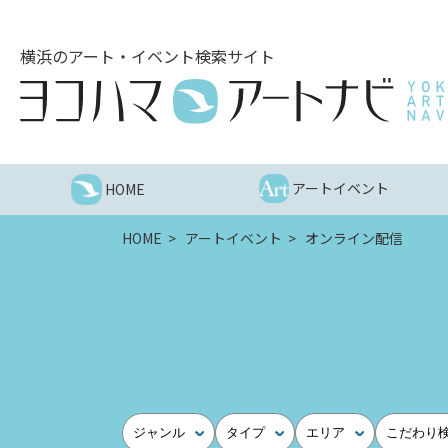
こ
の
横浜のアート・イベント検索サイト
ペ
ー
ジ
を
そ
の
アートイベント
HOME
ま
ま
HOME
アートイベント
オンライン配信
読
む
他
ペ
ー
ジ
へ
の
ジャンル
タイプ
エリア
こだわり
リ