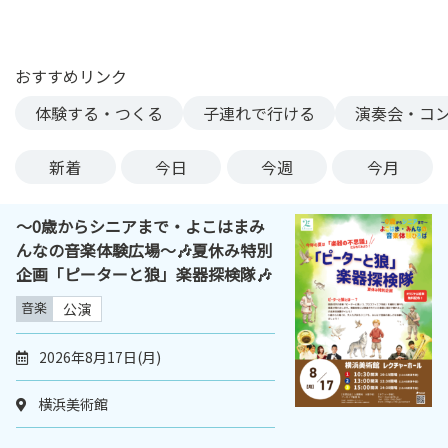
ン
ク
へ
おすすめリンク
ス
体験する・つくる
子連れで行ける
演奏会・コ
キ
ッ
プ
新着
今日
今週
今月
記
事
〜0歳からシニアまで・よこはまみ
本
んなの音楽体験広場〜🎶夏休み特別
体
企画「ピーターと狼」楽器探検隊🎶
へ
ス
音楽
公演
キ
ッ
2026年8月17日(月)
プ
横浜美術館