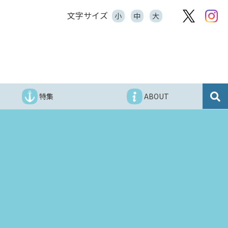
文字サイズ
小
中
大
特集
ABOUT