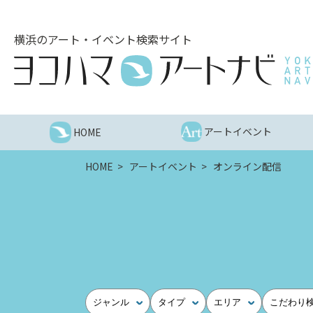
こ
の
横浜のアート・イベント検索サイト
ペ
ー
ジ
を
そ
の
アートイベント
HOME
ま
ま
HOME
アートイベント
オンライン配信
読
む
他
ペ
ー
ジ
へ
の
ジャンル
タイプ
エリア
こだわり
リ