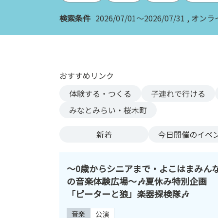
ン
検索条件
2026/07/01～2026/07/31
オンラ
ク
へ
ス
キ
ッ
おすすめリンク
プ
記
体験する・つくる
子連れで行ける
事
みなとみらい・桜木町
本
体
新着
今日
開催のイベ
へ
ス
キ
〜0歳からシニアまで・よこはまみん
ッ
の音楽体験広場〜🎶夏休み特別企画
プ
「ピーターと狼」楽器探検隊🎶
音楽
公演