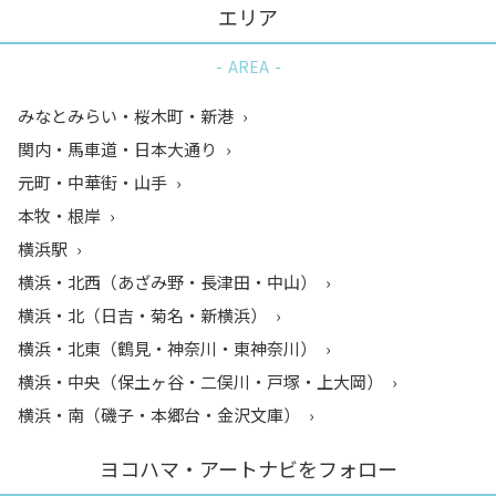
エリア
AREA
みなとみらい・桜木町・新港
関内・馬車道・日本大通り
元町・中華街・山手
本牧・根岸
横浜駅
横浜・北西（あざみ野・長津田・中山）
横浜・北（日吉・菊名・新横浜）
横浜・北東（鶴見・神奈川・東神奈川）
横浜・中央（保土ヶ谷・二俣川・戸塚・上大岡）
横浜・南（磯子・本郷台・金沢文庫）
ヨコハマ・アートナビをフォロー