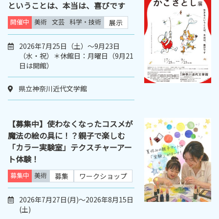
ということは、本当は、喜びです
開催中
美術
文芸
科学・技術
展示
2026年7月25日（土）～9月23日
（水・祝）＊休館日：月曜日（9月21
日は開館）
県立神奈川近代文学館
【募集中】使わなくなったコスメが
魔法の絵の具に！？親子で楽しむ
「カラー実験室」テクスチャーアー
ト体験！
募集中
美術
募集
ワークショップ
2026年7月27日(月)～2026年8月15日
(土)