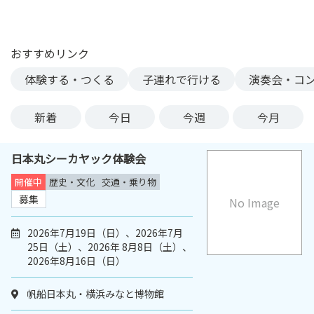
ン
ク
へ
おすすめリンク
ス
体験する・つくる
子連れで行ける
演奏会・コ
キ
ッ
プ
新着
今日
今週
今月
記
事
日本丸シーカヤック体験会
本
体
開催中
歴史・文化
交通・乗り物
へ
募集
No Image
ス
キ
2026年7月19日（日）、2026年7月
25日（土）、2026年 8月8日（土）、
ッ
2026年8月16日（日）
プ
帆船日本丸・横浜みなと博物館