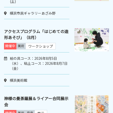
(土)
横浜市民ギャラリーあざみ野
アクセスプログラム「はじめての造
形あそび」（8月）
開催中
美術
ワークショップ
絵の具コース：2026年8月5日
（水）、粘土コース：2026年8月7日
（金）
横浜美術館
神様の曼荼羅展＆ライアー合同展示
会
開催中
美術
音楽