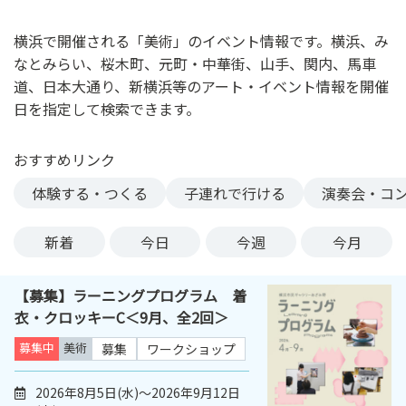
ン
ク
横浜で開催される「美術」のイベント情報です。横浜、み
へ
なとみらい、桜木町、元町・中華街、山手、関内、馬車
ス
道、日本大通り、新横浜等のアート・イベント情報を開催
キ
日を指定して検索できます。
ッ
プ
おすすめリンク
記
事
体験する・つくる
子連れで行ける
演奏会・コ
本
体
新着
今日
今週
今月
へ
ス
【募集】ラーニングプログラム 着
キ
衣・クロッキーC＜9月、全2回＞
ッ
プ
募集中
美術
募集
ワークショップ
2026年8月5日(水)～2026年9月12日