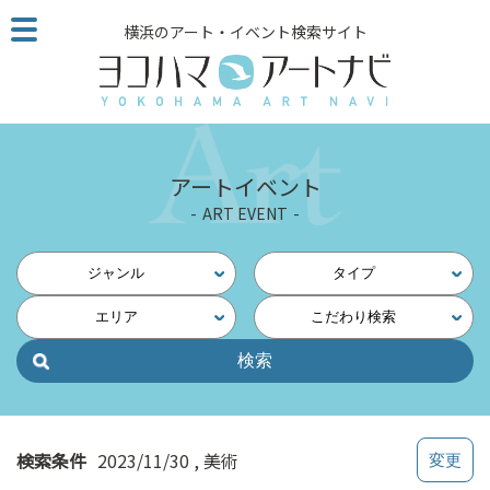
こ
横浜のアート・イベント検索サイト
の
ペ
ー
ジ
を
そ
アートイベント
の
ART EVENT
ま
ま
読
ジャンル
タイプ
む
エリア
こだわり検索
他
ペ
ー
ジ
へ
の
検索条件
2023/11/30
美術
リ