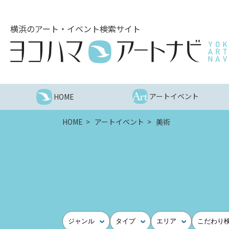
こ
の
横浜のアート・イベント検索サイト
ペ
ー
ジ
を
そ
の
アートイベント
HOME
ま
ま
HOME
アートイベント
美術
読
む
他
ペ
ー
ジ
へ
の
ジャンル
タイプ
エリア
こだわり
リ