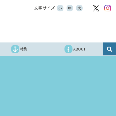
文字サイズ
小
中
大
特集
ABOUT