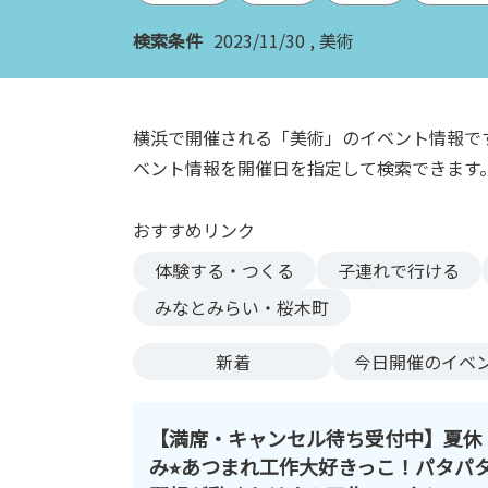
ン
検索条件
2023/11/30
美術
ク
へ
ス
キ
横浜で開催される「美術」のイベント情報で
ッ
ベント情報を開催日を指定して検索できます
プ
記
おすすめリンク
事
本
体験する・つくる
子連れで行ける
体
みなとみらい・桜木町
へ
ス
新着
今日
開催のイベ
キ
ッ
プ
【満席・キャンセル待ち受付中】夏休
み⭐︎あつまれ工作大好きっこ！パタパ