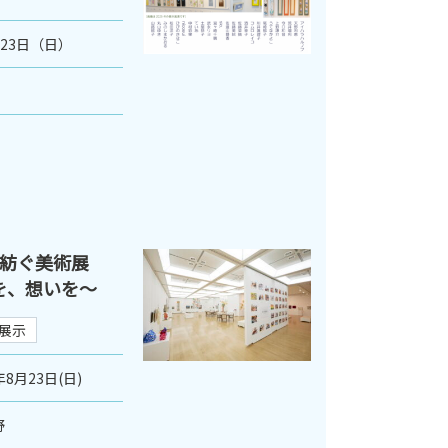
月23日（日）
紡ぐ美術展
史を、想いを〜
展示
年8月23日(日)
野