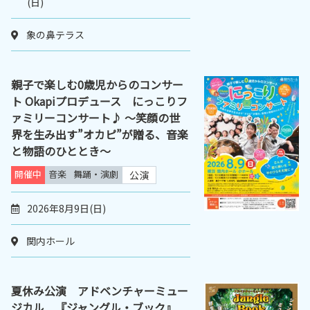
(日)
象の鼻テラス
親子で楽しむ0歳児からのコンサー
ト Okapiプロデュース にっこりフ
ァミリーコンサート♪ ～笑顔の世
界を生み出す”オカピ”が贈る、音楽
と物語のひととき～
開催中
音楽
舞踊・演劇
公演
2026年8月9日(日)
関内ホール
夏休み公演 アドベンチャーミュー
ジカル 『ジャングル・ブック』