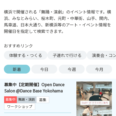
ン
ク
横浜で開催される「舞踊・演劇」のイベント情報です。横
へ
浜、みなとみらい、桜木町、元町・中華街、山手、関内、
ス
馬車道、日本大通り、新横浜等のアート・イベント情報を
キ
開催日を指定して検索できます。
ッ
プ
おすすめリンク
記
事
体験する・つくる
子連れで行ける
演奏会・コ
本
体
新着
今日
今週
今月
へ
ス
募集中【定期開催】Open Dance
キ
Salon @Dance Base Yokohama
ッ
プ
募集中
舞踊・演劇
募集
ワークショップ