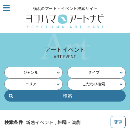
こ
横浜のアート・イベント検索サイト
の
ペ
ー
ジ
を
そ
アートイベント
の
ART EVENT
ま
ま
読
ジャンル
タイプ
む
エリア
こだわり検索
他
ペ
ー
ジ
へ
の
検索条件
新着イベント
舞踊・演劇
リ