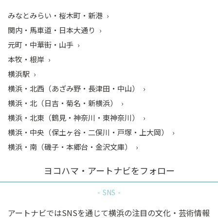
みなとみらい・桜木町・新港
関内・馬車道・日本大通り
元町・中華街・山手
本牧・根岸
横浜駅
横浜・北西（あざみ野・長津田・中山）
横浜・北（日吉・菊名・新横浜）
横浜・北東（鶴見・神奈川・東神奈川）
横浜・中央（保土ヶ谷・二俣川・戸塚・上大岡）
横浜・南（磯子・本郷台・金沢文庫）
ヨコハマ・アートナビをフォロー
SNS
アートナビではSNSを通じて横浜の注目の文化・芸術情報