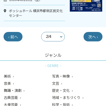
ボッシュホール 横浜市都筑区民文化
センター
‹ 前へ
次へ ›
ジャンル
GENRE
美術
写真・映像
音楽
文芸
舞踊・演劇
歴史・文化
古典芸能
地域・まちづくり
大衆芸能
科学・技術