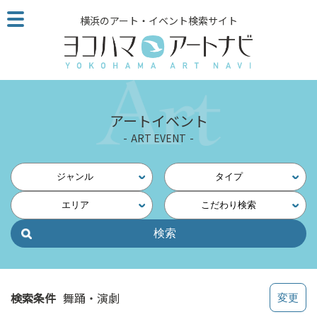
こ
横浜のアート・イベント検索サイト
の
ペ
ー
ジ
を
そ
アートイベント
の
ART EVENT
ま
ま
読
ジャンル
タイプ
む
エリア
こだわり検索
他
ペ
ー
ジ
へ
の
検索条件
舞踊・演劇
リ