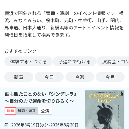
ン
ク
横浜で開催される「舞踊・演劇」のイベント情報です。横
へ
浜、みなとみらい、桜木町、元町・中華街、山手、関内、
ス
馬車道、日本大通り、新横浜等のアート・イベント情報を
キ
開催日を指定して検索できます。
ッ
プ
おすすめリンク
記
事
体験する・つくる
子連れで行ける
演奏会・コ
本
体
新着
今日
今週
今月
へ
ス
誰も観たことのない『シンデレラ』
キ
～自分の力で運命を切りひらく～
ッ
プ
新着
舞踊・演劇
公演
2026年8月19日(水)～2026年8月20日