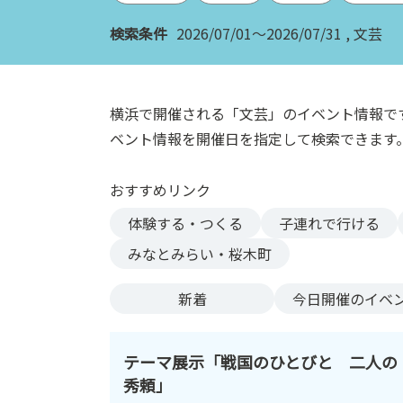
ン
検索条件
2026/07/01～2026/07/31
文芸
ク
へ
ス
キ
横浜で開催される「文芸」のイベント情報で
ッ
ベント情報を開催日を指定して検索できます
プ
記
おすすめリンク
事
本
体験する・つくる
子連れで行ける
体
みなとみらい・桜木町
へ
ス
新着
今日
開催のイベ
キ
ッ
プ
テーマ展示「戦国のひとびと 二人の
秀頼」