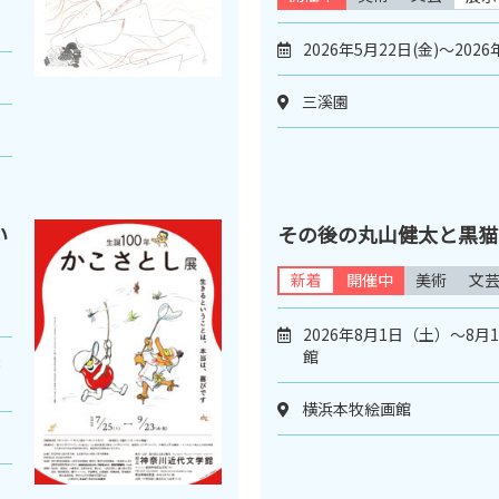
2026年5月22日(金)～2026
三溪園
い
その後の丸山健太と黒猫
新着
開催中
美術
文
2026年8月1日（土）～8
館
＊
横浜本牧絵画館