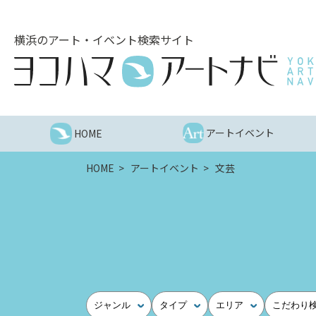
こ
の
横浜のアート・イベント検索サイト
ペ
ー
ジ
を
そ
の
アートイベント
HOME
ま
ま
HOME
アートイベント
文芸
読
む
他
ペ
ー
ジ
へ
の
ジャンル
タイプ
エリア
こだわり
リ