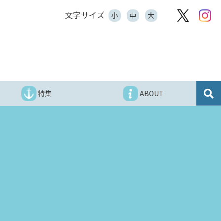
文字サイズ
小
中
大
特集
ABOUT