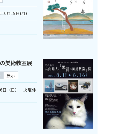
年10月19日(月)
の美術教室展
芸
展示
月16日（日） 火曜休