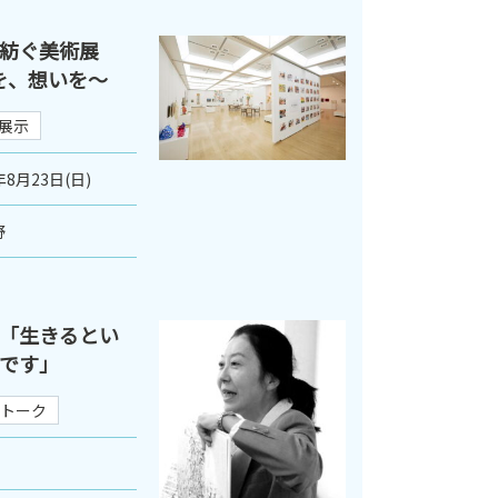
紡ぐ美術展
史を、想いを〜
展示
年8月23日(日)
野
「生きるとい
です」
トーク