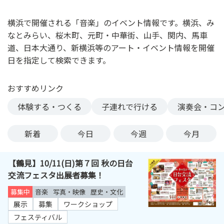
ン
ク
横浜で開催される「音楽」のイベント情報です。横浜、み
へ
なとみらい、桜木町、元町・中華街、山手、関内、馬車
ス
道、日本大通り、新横浜等のアート・イベント情報を開催
キ
日を指定して検索できます。
ッ
プ
おすすめリンク
記
事
体験する・つくる
子連れで行ける
演奏会・コ
本
体
新着
今日
今週
今月
へ
ス
【鶴見】10/11(日)第７回 秋の日台
キ
交流フェスタ出展者募集！
ッ
プ
募集中
音楽
写真・映像
歴史・文化
展示
募集
ワークショップ
フェスティバル