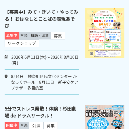
【募集中】みて・きいて・やってみ
る！ おはなしとことばの表現あそ
び
募集中
音楽
舞踊・演劇
募集
ワークショップ
2026年6月11日(木)～2026年8月10日
(月)
8月4日 神奈川区民文化センター か
なっくホール 8月11日 新子安ケア
プラザ・多目的室
5分でストレス発散！体験！杉田劇
場 de ドラムサークル！
開催中
音楽
公演
募集