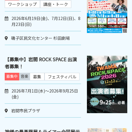
ワークショップ
講座・トーク
2026年6月19日(金)、7月12日(日)、8
月23日(日)
磯子区民文化センター 杉田劇場
【募集中】岩間 ROCK SPACE 出演
者募集！
募集中
音楽
募集
フェスティバル
2026年7月1日(水)～2026年9月25日
(金)
岩間市民プラザ
神様の曼荼羅展＆ライアー合同展示