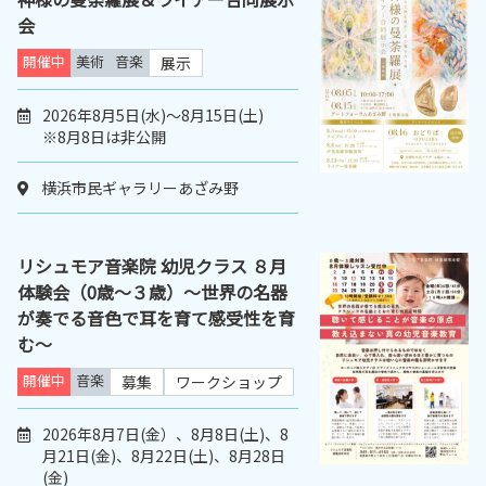
会
開催中
美術
音楽
展示
2026年8月5日(水)～8月15日(土)
※8月8日は非公開
横浜市民ギャラリーあざみ野
リシュモア音楽院 幼児クラス ８月
体験会（0歳～３歳）～世界の名器
が奏でる音色で耳を育て感受性を育
む～
開催中
音楽
募集
ワークショップ
2026年8月7日(金）、8月8日(土)、8
月21日(金)、8月22日(土)、8月28日
(金)