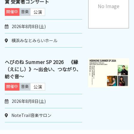
賞 受賞者コンサート
No Image
開催中
音楽
公演
2026年8月8日(土)
横浜みなとみらいホール
へびのね Summer SP 2026 《縁
（えにし）》〜出会い、つながり、
紡ぐ音〜
開催中
音楽
公演
2026年8月8日(土)
NoteTrail音楽サロン