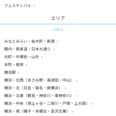
フェスティバル
エリア
AREA
みなとみらい・桜木町・新港
関内・馬車道・日本大通り
元町・中華街・山手
本牧・根岸
横浜駅
横浜・北西（あざみ野・長津田・中山）
横浜・北（日吉・菊名・新横浜）
横浜・北東（鶴見・神奈川・東神奈川）
横浜・中央（保土ヶ谷・二俣川・戸塚・上大岡）
横浜・南（磯子・本郷台・金沢文庫）