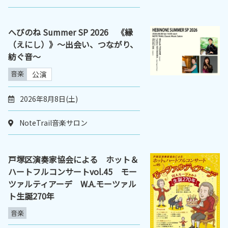
へびのね Summer SP 2026 《縁
（えにし）》〜出会い、つながり、
紡ぐ音〜
音楽
公演
2026年8月8日(土)
NoteTrail音楽サロン
戸塚区演奏家協会による ホット＆
ハートフルコンサートvol.45 モー
ツァルティアーデ W.A.モーツァル
ト生誕270年
音楽