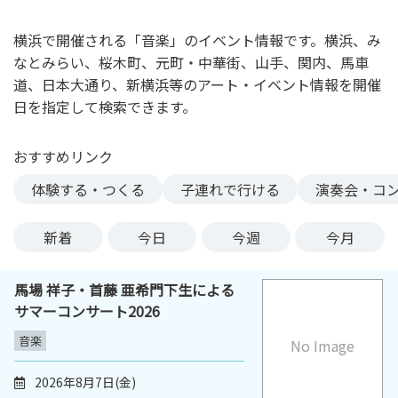
ン
ク
横浜で開催される「音楽」のイベント情報です。横浜、み
へ
なとみらい、桜木町、元町・中華街、山手、関内、馬車
ス
道、日本大通り、新横浜等のアート・イベント情報を開催
キ
日を指定して検索できます。
ッ
プ
おすすめリンク
記
事
体験する・つくる
子連れで行ける
演奏会・コ
本
体
新着
今日
今週
今月
へ
ス
馬場 祥子・首藤 亜希門下生による
キ
サマーコンサート2026
ッ
プ
音楽
No Image
2026年8月7日(金)