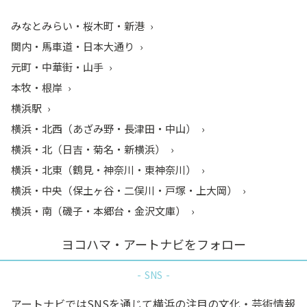
みなとみらい・桜木町・新港
関内・馬車道・日本大通り
元町・中華街・山手
本牧・根岸
横浜駅
横浜・北西（あざみ野・長津田・中山）
横浜・北（日吉・菊名・新横浜）
横浜・北東（鶴見・神奈川・東神奈川）
横浜・中央（保土ヶ谷・二俣川・戸塚・上大岡）
横浜・南（磯子・本郷台・金沢文庫）
ヨコハマ・アートナビをフォロー
SNS
アートナビではSNSを通じて横浜の注目の文化・芸術情報