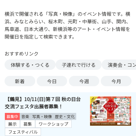
ン
ク
横浜で開催される「写真・映像」のイベント情報です。横
へ
浜、みなとみらい、桜木町、元町・中華街、山手、関内、
ス
馬車道、日本大通り、新横浜等のアート・イベント情報を
キ
開催日を指定して検索できます。
ッ
プ
おすすめリンク
記
事
体験する・つくる
子連れで行ける
演奏会・コ
本
体
新着
今日
今週
今月
へ
ス
【鶴見】10/11(日)第７回 秋の日台
キ
交流フェスタ出展者募集！
ッ
プ
募集中
音楽
写真・映像
歴史・文化
展示
募集
ワークショップ
フェスティバル