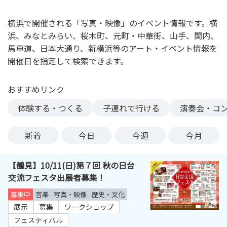
ン
ク
横浜で開催される「写真・映像」のイベント情報です。横
へ
浜、みなとみらい、桜木町、元町・中華街、山手、関内、
ス
馬車道、日本大通り、新横浜等のアート・イベント情報を
キ
開催日を指定して検索できます。
ッ
プ
おすすめリンク
記
事
体験する・つくる
子連れで行ける
演奏会・コ
本
体
新着
今日
今週
今月
へ
ス
【鶴見】10/11(日)第７回 秋の日台
キ
交流フェスタ出展者募集！
ッ
プ
募集中
音楽
写真・映像
歴史・文化
展示
募集
ワークショップ
フェスティバル