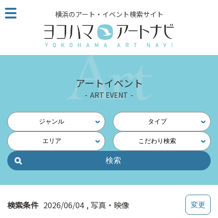
こ
横浜のアート・イベント検索サイト
の
ペ
ー
ジ
を
そ
アートイベント
の
ART EVENT
ま
ま
読
ジャンル
タイプ
む
エリア
こだわり検索
他
ペ
ー
ジ
へ
の
検索条件
2026/06/04
写真・映像
リ