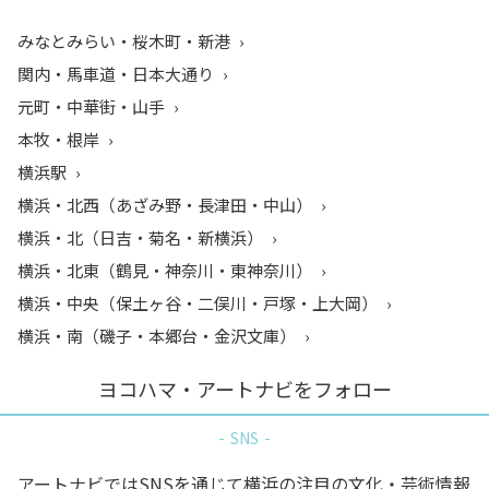
みなとみらい・桜木町・新港
関内・馬車道・日本大通り
元町・中華街・山手
本牧・根岸
横浜駅
横浜・北西（あざみ野・長津田・中山）
横浜・北（日吉・菊名・新横浜）
横浜・北東（鶴見・神奈川・東神奈川）
横浜・中央（保土ヶ谷・二俣川・戸塚・上大岡）
横浜・南（磯子・本郷台・金沢文庫）
ヨコハマ・アートナビをフォロー
SNS
アートナビではSNSを通じて横浜の注目の文化・芸術情報