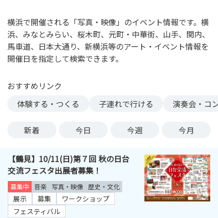
ン
ク
横浜で開催される「写真・映像」のイベント情報です。横
へ
浜、みなとみらい、桜木町、元町・中華街、山手、関内、
ス
馬車道、日本大通り、新横浜等のアート・イベント情報を
キ
開催日を指定して検索できます。
ッ
プ
おすすめリンク
記
事
体験する・つくる
子連れで行ける
演奏会・コ
本
体
新着
今日
今週
今月
へ
ス
【鶴見】10/11(日)第７回 秋の日台
キ
交流フェスタ出展者募集！
ッ
プ
募集中
音楽
写真・映像
歴史・文化
展示
募集
ワークショップ
フェスティバル