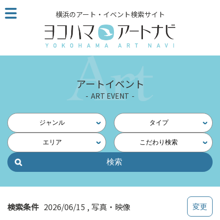
こ
横浜のアート・イベント検索サイト
の
ペ
ー
ジ
を
そ
アートイベント
の
ART EVENT
ま
ま
読
ジャンル
タイプ
む
エリア
こだわり検索
他
ペ
ー
ジ
へ
の
検索条件
2026/06/15
写真・映像
リ