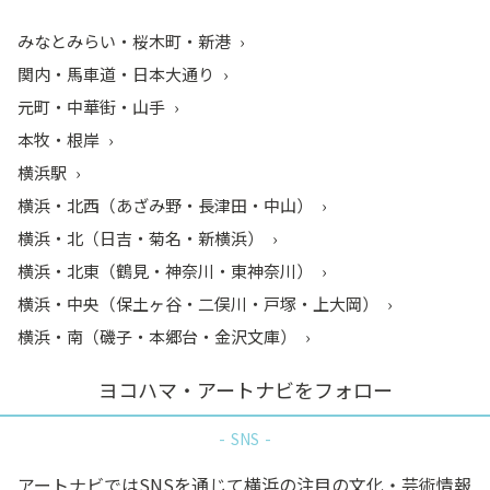
みなとみらい・桜木町・新港
関内・馬車道・日本大通り
元町・中華街・山手
本牧・根岸
横浜駅
横浜・北西（あざみ野・長津田・中山）
横浜・北（日吉・菊名・新横浜）
横浜・北東（鶴見・神奈川・東神奈川）
横浜・中央（保土ヶ谷・二俣川・戸塚・上大岡）
横浜・南（磯子・本郷台・金沢文庫）
ヨコハマ・アートナビをフォロー
SNS
アートナビではSNSを通じて横浜の注目の文化・芸術情報