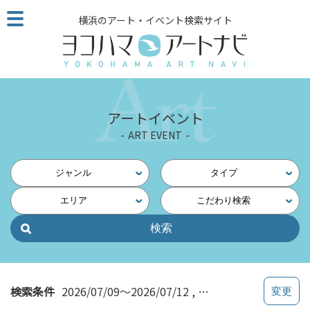
こ
横浜のアート・イベント検索サイト
の
ペ
ー
ジ
を
そ
アートイベント
の
ART EVENT
ま
ま
読
ジャンル
タイプ
む
エリア
こだわり検索
他
ペ
ー
ジ
へ
の
検索条件
2026/07/09～2026/07/12
写真・映像
リ