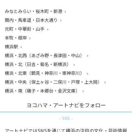
みなとみらい・桜木町・新港
関内・馬車道・日本大通り
元町・中華街・山手
本牧・根岸
横浜駅
横浜・北西（あざみ野・長津田・中山）
横浜・北（日吉・菊名・新横浜）
横浜・北東（鶴見・神奈川・東神奈川）
横浜・中央（保土ヶ谷・二俣川・戸塚・上大岡）
横浜・南（磯子・本郷台・金沢文庫）
ヨコハマ・アートナビをフォロー
SNS
アートナビではSNSを通じて横浜の注目の文化・芸術情報