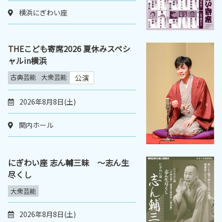
横浜にぎわい座
THEこども寄席2026 夏休みスペシ
ャルin横浜
古典芸能
大衆芸能
公演
2026年8月8日(土)
関内ホール
にぎわい座 志ん輔三昧 ～志ん生
尽くし
大衆芸能
2026年8月8日(土)