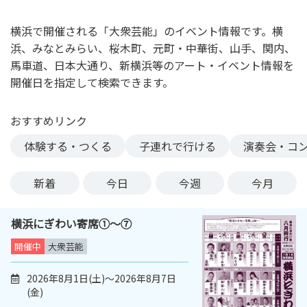
ン
ク
横浜で開催される「大衆芸能」のイベント情報です。横
へ
浜、みなとみらい、桜木町、元町・中華街、山手、関内、
ス
馬車道、日本大通り、新横浜等のアート・イベント情報を
キ
開催日を指定して検索できます。
ッ
プ
おすすめリンク
記
事
体験する・つくる
子連れで行ける
演奏会・コ
本
体
新着
今日
今週
今月
へ
ス
横浜にぎわい寄席①～⑦
キ
ッ
開催中
大衆芸能
プ
2026年8月1日(土)～2026年8月7日
(金)