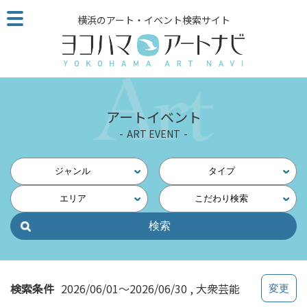
こ
横浜のアート・イベント検索サイト
の
ペ
ー
ジ
を
そ
アートイベント
の
ART EVENT
ま
ま
読
ジャンル
タイプ
む
エリア
こだわり検索
他
ペ
ー
ジ
へ
の
検索条件
2026/06/01～2026/06/30
大衆芸能
リ