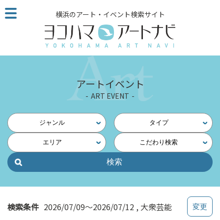
こ
横浜のアート・イベント検索サイト
の
ペ
ー
ジ
を
そ
アートイベント
の
ART EVENT
ま
ま
読
ジャンル
タイプ
む
エリア
こだわり検索
他
ペ
ー
ジ
へ
の
検索条件
2026/07/09～2026/07/12
大衆芸能
リ