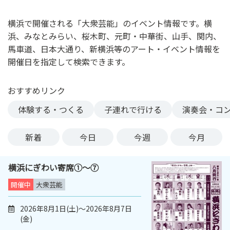
ン
ク
横浜で開催される「大衆芸能」のイベント情報です。横
へ
浜、みなとみらい、桜木町、元町・中華街、山手、関内、
ス
馬車道、日本大通り、新横浜等のアート・イベント情報を
キ
開催日を指定して検索できます。
ッ
プ
おすすめリンク
記
事
体験する・つくる
子連れで行ける
演奏会・コ
本
体
新着
今日
今週
今月
へ
ス
横浜にぎわい寄席①～⑦
キ
ッ
開催中
大衆芸能
プ
2026年8月1日(土)～2026年8月7日
(金)