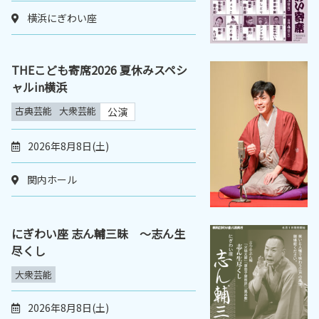
横浜にぎわい座
THEこども寄席2026 夏休みスペシ
ャルin横浜
古典芸能
大衆芸能
公演
2026年8月8日(土)
関内ホール
にぎわい座 志ん輔三昧 ～志ん生
尽くし
大衆芸能
2026年8月8日(土)