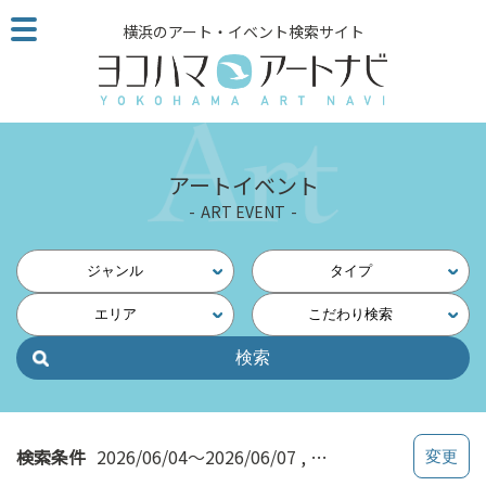
こ
横浜のアート・イベント検索サイト
の
ペ
ー
ジ
を
そ
アートイベント
の
ART EVENT
ま
ま
読
ジャンル
タイプ
む
エリア
こだわり検索
他
ペ
ー
ジ
へ
の
検索条件
2026/06/04～2026/06/07
科学・技術
リ