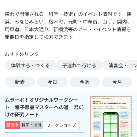
ン
ク
横浜で開催される「科学・技術」のイベント情報です。横
へ
浜、みなとみらい、桜木町、元町・中華街、山手、関内、
ス
馬車道、日本大通り、新横浜等のアート・イベント情報を
キ
開催日を指定して検索できます。
ッ
プ
おすすめリンク
記
事
体験する・つくる
子連れで行ける
演奏会・コ
本
体
新着
今日
今週
今月
へ
ス
ムラーボ！オリジナルワークシー
キ
ト 電子部品マスターへの道 君だ
ッ
けの研究ノート
プ
開催中
科学・技術
ワークショップ