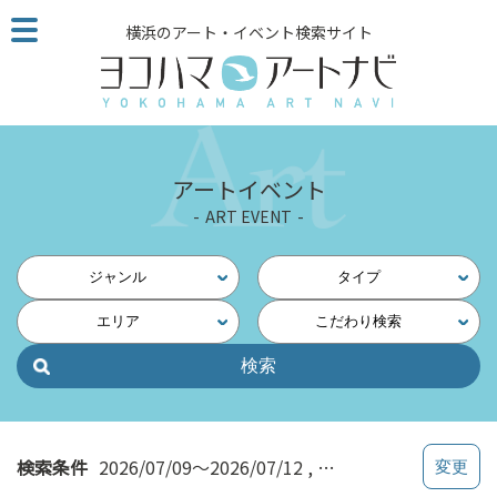
こ
横浜のアート・イベント検索サイト
の
ペ
ー
ジ
を
そ
アートイベント
の
ART EVENT
ま
ま
読
ジャンル
タイプ
む
エリア
こだわり検索
他
ペ
ー
ジ
へ
の
検索条件
2026/07/09～2026/07/12
科学・技術
リ