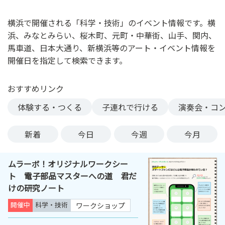
ン
ク
横浜で開催される「科学・技術」のイベント情報です。横
へ
浜、みなとみらい、桜木町、元町・中華街、山手、関内、
ス
馬車道、日本大通り、新横浜等のアート・イベント情報を
キ
開催日を指定して検索できます。
ッ
プ
おすすめリンク
記
事
体験する・つくる
子連れで行ける
演奏会・コ
本
体
新着
今日
今週
今月
へ
ス
ムラーボ！オリジナルワークシー
キ
ト 電子部品マスターへの道 君だ
ッ
けの研究ノート
プ
開催中
科学・技術
ワークショップ