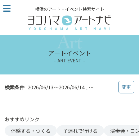
こ
横浜のアート・イベント検索サイト
の
ペ
ー
ジ
を
そ
アートイベント
の
ART EVENT
ま
ま
読
む
検索条件
2026/06/13～2026/06/14
保土ヶ谷区
他
ペ
ー
ジ
おすすめリンク
へ
の
体験する・つくる
子連れで行ける
演奏会・コ
リ