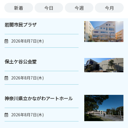
ン
新着
今日
今週
今月
ク
へ
岩間市民プラザ
ス
キ
ッ
2026年8月7日(木)
プ
記
事
保土ケ谷公会堂
本
体
2026年8月7日(木)
へ
ス
キ
神奈川県立かながわアートホール
ッ
プ
2026年8月7日(木)