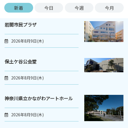
ン
新着
今日
今週
今月
ク
へ
岩間市民プラザ
ス
キ
ッ
2026年8月9日(木)
プ
記
事
保土ケ谷公会堂
本
体
2026年8月9日(木)
へ
ス
キ
神奈川県立かながわアートホール
ッ
プ
2026年8月9日(木)