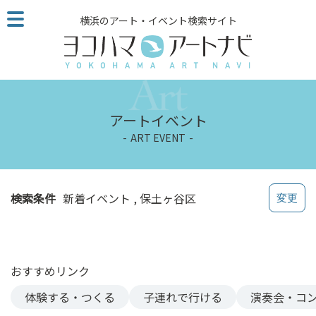
こ
横浜のアート・イベント検索サイト
の
ペ
ー
ジ
を
そ
アートイベント
の
ART EVENT
ま
ま
読
む
検索条件
新着イベント
保土ヶ谷区
他
ペ
ー
ジ
おすすめリンク
へ
の
体験する・つくる
子連れで行ける
演奏会・コ
リ