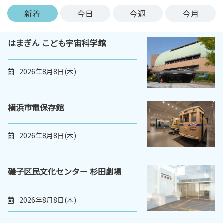
ン
新着
今日
今週
今月
ク
へ
はまぎん こども宇宙科学館
ス
キ
ッ
2026年8月8日(木)
プ
記
事
横浜市電保存館
本
体
2026年8月8日(木)
へ
ス
キ
磯子区民文化センター 杉田劇場
ッ
プ
2026年8月8日(木)