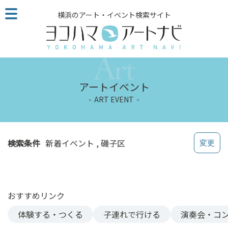
こ
横浜のアート・イベント検索サイト
の
ペ
ー
ジ
を
そ
アートイベント
の
ART EVENT
ま
ま
読
む
検索条件
新着イベント
磯子区
他
ペ
ー
ジ
おすすめリンク
へ
の
体験する・つくる
子連れで行ける
演奏会・コ
リ