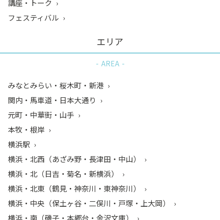
講座・トーク
フェスティバル
エリア
AREA
みなとみらい・桜木町・新港
関内・馬車道・日本大通り
元町・中華街・山手
本牧・根岸
横浜駅
横浜・北西（あざみ野・長津田・中山）
横浜・北（日吉・菊名・新横浜）
横浜・北東（鶴見・神奈川・東神奈川）
横浜・中央（保土ヶ谷・二俣川・戸塚・上大岡）
横浜・南（磯子・本郷台・金沢文庫）