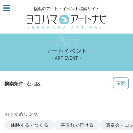
こ
横浜のアート・イベント検索サイト
の
ペ
ー
ジ
を
そ
アートイベント
の
ART EVENT
ま
ま
読
む
検索条件
港北区
他
ペ
ー
ジ
おすすめリンク
へ
の
体験する・つくる
子連れで行ける
演奏会・コ
リ