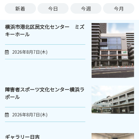
ン
新着
今日
今週
今月
ク
へ
横浜市港北区民文化センター ミズ
ス
キーホール
キ
ッ
プ
2026年8月7日(木)
記
事
本
体
へ
障害者スポーツ文化センター横浜ラ
ス
ポール
キ
ッ
2026年8月7日(木)
プ
ギャラリー日吉