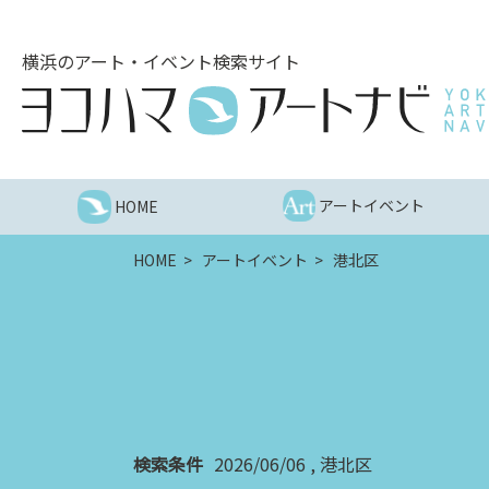
こ
の
横浜のアート・イベント検索サイト
ペ
ー
ジ
を
そ
の
アートイベント
HOME
ま
ま
HOME
アートイベント
港北区
読
む
他
ペ
ー
ジ
へ
の
検索条件
2026/06/06
港北区
リ