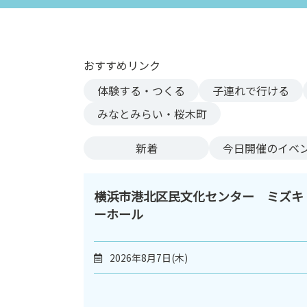
ン
ク
へ
ス
おすすめリンク
キ
体験する・つくる
子連れで行ける
ッ
プ
みなとみらい・桜木町
記
事
新着
今日
開催のイベ
本
体
へ
横浜市港北区民文化センター ミズキ
ス
ーホール
キ
ッ
2026年8月7日(木)
プ