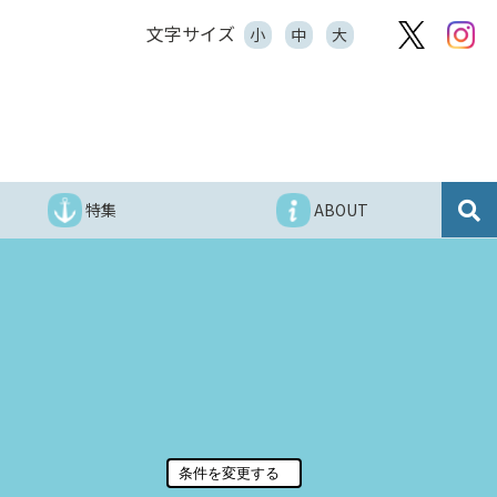
文字サイズ
小
中
大
特集
ABOUT