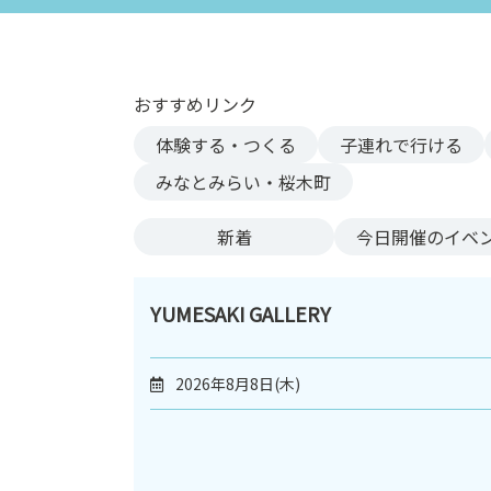
ン
ク
へ
ス
おすすめリンク
キ
体験する・つくる
子連れで行ける
ッ
プ
みなとみらい・桜木町
記
事
新着
今日
開催のイベ
本
体
へ
YUMESAKI GALLERY
ス
キ
2026年8月8日(木)
ッ
プ