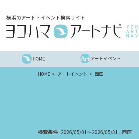
こ
の
横浜のアート・イベント検索サイト
ペ
ー
ジ
を
そ
の
アートイベント
HOME
ま
ま
HOME
アートイベント
西区
読
む
他
ペ
ー
ジ
へ
の
検索条件
2026/05/01～2026/05/31
西区
リ