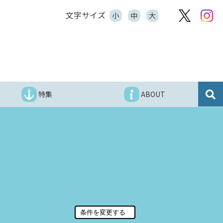
文字サイズ
小
中
大
特集
ABOUT