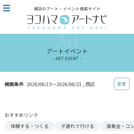
こ
横浜のアート・イベント検索サイト
の
ペ
ー
ジ
を
そ
アートイベント
の
ART EVENT
ま
ま
読
む
検索条件
2026/06/15～2026/06/21
西区
他
ペ
ー
ジ
おすすめリンク
へ
の
体験する・つくる
子連れで行ける
演奏会・コ
リ