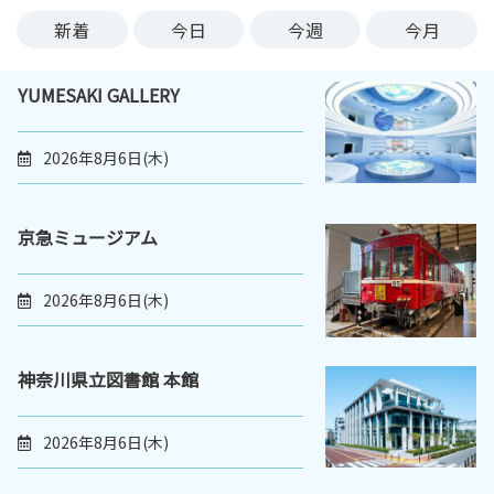
ン
新着
今日
今週
今月
ク
へ
YUMESAKI GALLERY
ス
キ
ッ
2026年8月6日(木)
プ
記
事
京急ミュージアム
本
体
2026年8月6日(木)
へ
ス
キ
神奈川県立図書館 本館
ッ
プ
2026年8月6日(木)