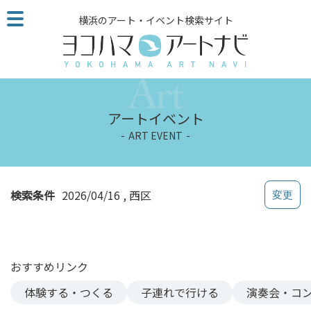
こ
横浜のアート・イベント検索サイト
の
ペ
ー
ジ
を
そ
アートイベント
の
ART EVENT
ま
ま
読
む
検索条件
2026/04/16
西区
他
ペ
ー
ジ
おすすめリンク
へ
の
体験する・つくる
子連れで行ける
演奏会・コ
リ