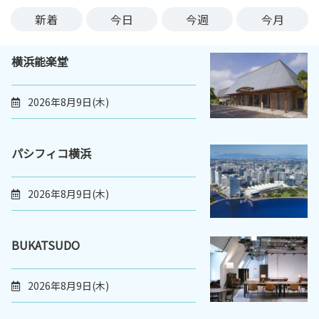
ン
新着
今日
今週
今月
ク
へ
横浜能楽堂
ス
キ
ッ
2026年8月9日(木)
プ
記
事
パシフィコ横浜
本
体
2026年8月9日(木)
へ
ス
キ
BUKATSUDO
ッ
プ
2026年8月9日(木)