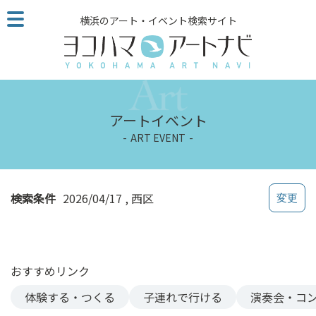
こ
横浜のアート・イベント検索サイト
の
ペ
ー
ジ
を
そ
アートイベント
の
ART EVENT
ま
ま
読
む
検索条件
2026/04/17
西区
他
ペ
ー
ジ
おすすめリンク
へ
の
体験する・つくる
子連れで行ける
演奏会・コ
リ