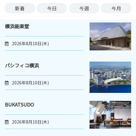
ン
新着
今日
今週
今月
ク
へ
横浜能楽堂
ス
キ
ッ
2026年8月10日(木)
プ
記
事
パシフィコ横浜
本
体
2026年8月10日(木)
へ
ス
キ
BUKATSUDO
ッ
プ
2026年8月10日(木)