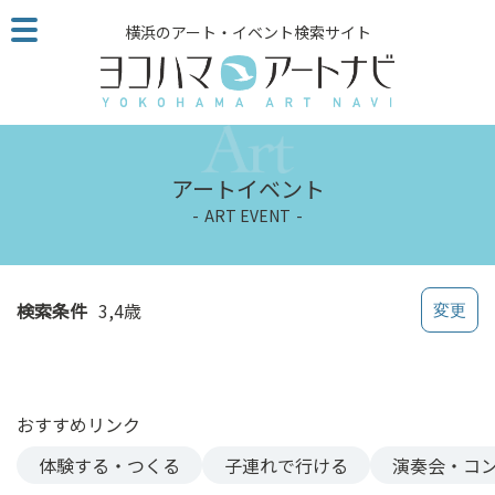
こ
横浜のアート・イベント検索サイト
の
ペ
ー
ジ
を
そ
アートイベント
の
ART EVENT
ま
ま
読
む
検索条件
3,4歳
他
ペ
ー
ジ
おすすめリンク
へ
の
体験する・つくる
子連れで行ける
演奏会・コ
リ