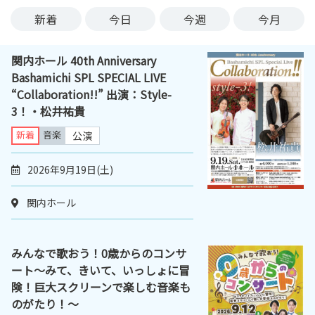
ン
新着
今日
今週
今月
ク
へ
関内ホール 40th Anniversary
ス
Bashamichi SPL SPECIAL LIVE
キ
“Collaboration!!” 出演：Style-
ッ
3！・松井祐貴
プ
記
新着
音楽
公演
事
本
2026年9月19日(土)
体
へ
関内ホール
ス
キ
ッ
みんなで歌おう！0歳からのコンサ
プ
ート～みて、きいて、いっしょに冒
険！巨大スクリーンで楽しむ音楽も
のがたり！～