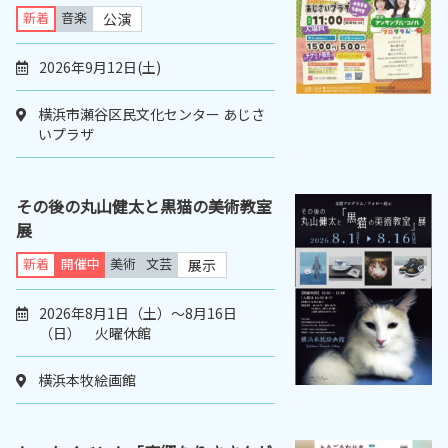
新着
音楽
公演
2026年9月12日(土)
横浜市瀬谷区民文化センター あじさ
いプラザ
その後の丸山健太と黒猫の美術教室
展
新着
開催中
美術
文芸
展示
2026年8月1日（土）～8月16日
（日） 火曜休館
横浜本牧絵画館