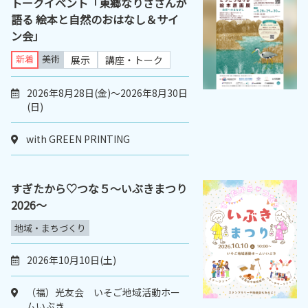
トークイベント「東郷なりささんが
語る 絵本と自然のおはなし＆サイ
ン会」
新着
美術
展示
講座・トーク
2026年8月28日(金)～2026年8月30日
(日)
with GREEN PRINTING
すぎたから♡つな５～いぶきまつり
2026～
地域・まちづくり
2026年10月10日(土)
（福）光友会 いそご地域活動ホー
ムいぶき