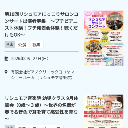
第10回リシュモアにっこりサロンコ
ンサート出演者募集 ～プチピアニ
スト体験！プチ発表会体験！聴くだ
けもOK～
音楽
公演
募集
2026年09月27日(日）
有限会社ピアノクリニックヨコヤマ
ショールーム（リシュモア音楽院）
リシュモア音楽院 幼児クラス 9月体
験会（0歳～３歳）～世界の名器が
奏でる音色で耳を育て感受性を育む
～