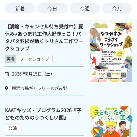
ン
新着
今日
今週
今月
ク
へ
【満席・キャンセル待ち受付中】夏
ス
休み⭐︎あつまれ工作大好きっこ！パ
キ
タパタ羽根が動くトリさん工作ワー
ッ
クショップ
プ
記
美術
ワークショップ
事
本
2026年8月15日（土）
体
へ
横浜市民ギャラリーあざみ野
ス
キ
ッ
KAATキッズ・プログラム2026『子
プ
どものためのうつくしい国』
公演