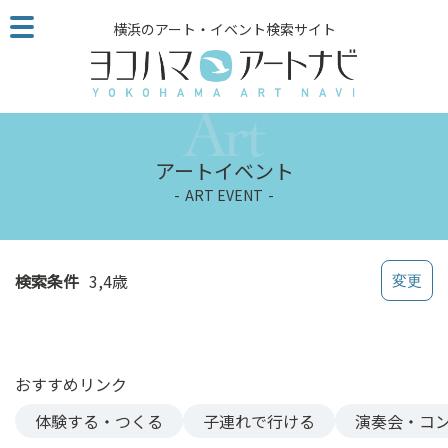
こ
横浜のアート・イベント検索サイト
の
ペ
ー
ジ
を
そ
アートイベント
の
ART EVENT
ま
ま
読
む
検索条件
3,4歳
他
ペ
ー
ジ
おすすめリンク
へ
の
体験する・つくる
子連れで行ける
演奏会・コ
リ