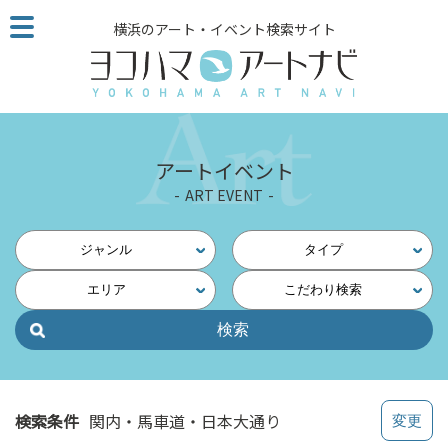
こ
横浜のアート・イベント検索サイト
の
ペ
ー
ジ
を
そ
アートイベント
の
ART EVENT
ま
ま
読
ジャンル
タイプ
む
エリア
こだわり検索
他
ペ
ー
ジ
へ
の
検索条件
関内・馬車道・日本大通り
リ