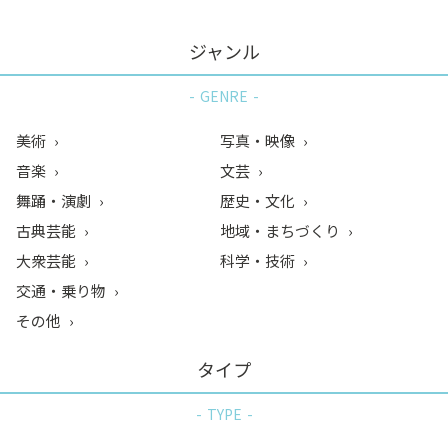
ジャンル
GENRE
美術
写真・映像
音楽
文芸
舞踊・演劇
歴史・文化
古典芸能
地域・まちづくり
大衆芸能
科学・技術
交通・乗り物
その他
タイプ
TYPE