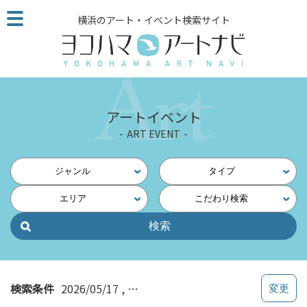
こ
横浜のアート・イベント検索サイト
の
ペ
ー
ジ
を
そ
アートイベント
の
ART EVENT
ま
ま
読
ジャンル
タイプ
む
エリア
こだわり検索
他
ペ
ー
ジ
へ
の
検索条件
2026/05/17
横浜・中央（保土ヶ谷・二俣川・戸
リ