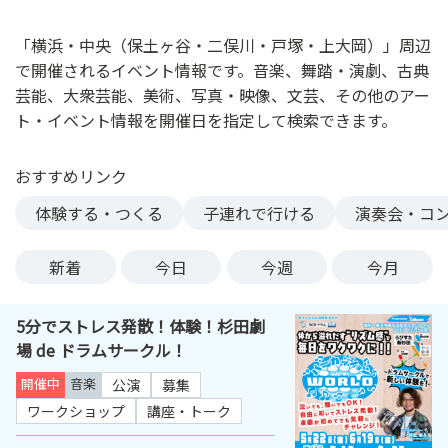
ン
ク
「横浜・中央（保土ヶ谷・二俣川・戸塚・上大岡）」周辺
へ
で開催されるイベント情報です。音楽、舞踏・演劇、古典
ス
芸能、大衆芸能、美術、写真・映像、文芸、その他のアー
キ
ト・イベント情報を開催日を指定して検索できます。
ッ
プ
おすすめリンク
記
事
体験する・つくる
子連れで行ける
演奏会・コ
本
体
新着
今日
今週
今月
へ
ス
5分でストレス発散！体験！杉田劇
キ
場 de ドラムサークル！
ッ
プ
開催中
音楽
公演
募集
ワークショップ
講座・トーク