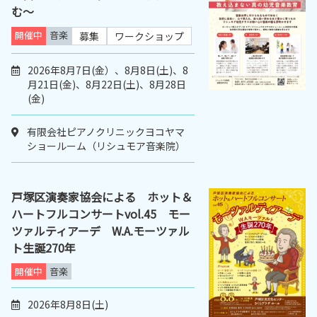
む～
開催中
音楽
募集
ワークショップ
2026年8月7日(金）、8月8日(土)、8
月21日(金)、8月22日(土)、8月28日
(金)
有限会社ピアノクリニックヨコヤマ
ショールーム（リシュモア音楽院）
戸塚区演奏家協会による ホット＆
ハートフルコンサートvol.45 モー
ツァルティアーデ W.A.モーツァル
ト生誕270年
開催中
音楽
2026年8月8日(土)