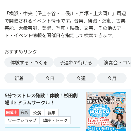
ン
ク
「横浜・中央（保土ヶ谷・二俣川・戸塚・上大岡）」周辺
へ
で開催されるイベント情報です。音楽、舞踏・演劇、古典
ス
芸能、大衆芸能、美術、写真・映像、文芸、その他のアー
キ
ト・イベント情報を開催日を指定して検索できます。
ッ
プ
おすすめリンク
記
事
体験する・つくる
子連れで行ける
演奏会・コ
本
体
新着
今日
今週
今月
へ
ス
5分でストレス発散！体験！杉田劇
キ
場 de ドラムサークル！
ッ
プ
開催中
音楽
公演
募集
ワークショップ
講座・トーク