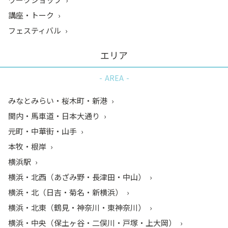
講座・トーク
フェスティバル
エリア
AREA
みなとみらい・桜木町・新港
関内・馬車道・日本大通り
元町・中華街・山手
本牧・根岸
横浜駅
横浜・北西（あざみ野・長津田・中山）
横浜・北（日吉・菊名・新横浜）
横浜・北東（鶴見・神奈川・東神奈川）
横浜・中央（保土ヶ谷・二俣川・戸塚・上大岡）