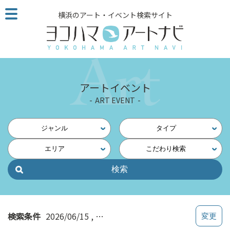
こ
横浜のアート・イベント検索サイト
の
ペ
ー
ジ
を
そ
アートイベント
の
ART EVENT
ま
ま
読
ジャンル
タイプ
む
エリア
こだわり検索
他
ペ
ー
ジ
へ
の
検索条件
2026/06/15
横浜・中央（保土ヶ谷・二俣川・戸
リ