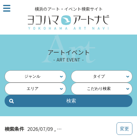
こ
横浜のアート・イベント検索サイト
の
ペ
ー
ジ
を
そ
アートイベント
の
ART EVENT
ま
ま
読
ジャンル
タイプ
む
エリア
こだわり検索
他
ペ
ー
ジ
へ
の
検索条件
2026/07/09
横浜・中央（保土ヶ谷・二俣川・戸
リ