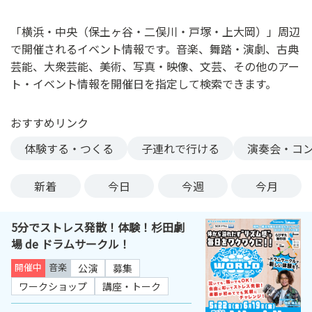
ン
ク
「横浜・中央（保土ヶ谷・二俣川・戸塚・上大岡）」周辺
へ
で開催されるイベント情報です。音楽、舞踏・演劇、古典
ス
芸能、大衆芸能、美術、写真・映像、文芸、その他のアー
キ
ト・イベント情報を開催日を指定して検索できます。
ッ
プ
おすすめリンク
記
事
体験する・つくる
子連れで行ける
演奏会・コ
本
体
新着
今日
今週
今月
へ
ス
5分でストレス発散！体験！杉田劇
キ
場 de ドラムサークル！
ッ
プ
開催中
音楽
公演
募集
ワークショップ
講座・トーク