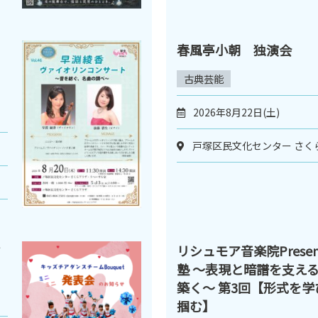
春風亭小朝 独演会
古典芸能
2026年8月22日(土)
戸塚区民文化センター さく
ミ
リシュモア音楽院Presen
塾 ～表現と暗譜を支え
築く～ 第3回【形式を
掴む】