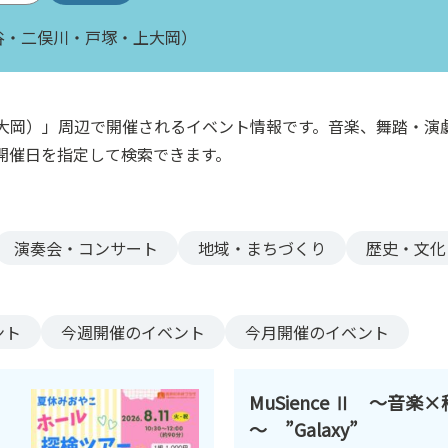
谷・二俣川・戸塚・上大岡）
大岡）」周辺で開催されるイベント情報です。音楽、舞踏・演
開催日を指定して検索できます。
演奏会・コンサート
地域・まちづくり
歴史・文化
ント
今週
開催のイベント
今月
開催のイベント
MuSience Ⅱ ～音楽
～ ”Galaxy”