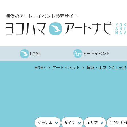
こ
の
横浜のアート・イベント検索サイト
ペ
ー
ジ
を
そ
の
アートイベント
HOME
ま
ま
HOME
アートイベント
横浜・中央（保土ヶ谷
読
む
他
ペ
ー
ジ
へ
の
ジャンル
タイプ
エリア
こだわり
リ