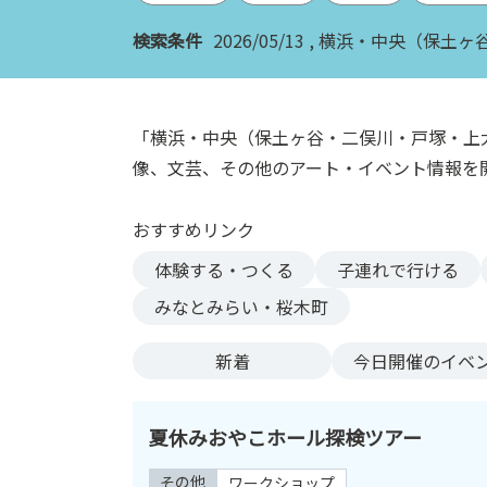
ン
検索条件
2026/05/13
横浜・中央（保土ヶ
ク
へ
ス
キ
「横浜・中央（保土ヶ谷・二俣川・戸塚・上
ッ
像、文芸、その他のアート・イベント情報を
プ
記
おすすめリンク
事
本
体験する・つくる
子連れで行ける
体
みなとみらい・桜木町
へ
ス
新着
今日
開催のイベ
キ
ッ
プ
夏休みおやこホール探検ツアー
その他
ワークショップ