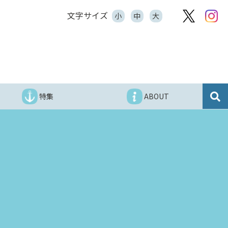
文字サイズ
小
中
大
特集
ABOUT