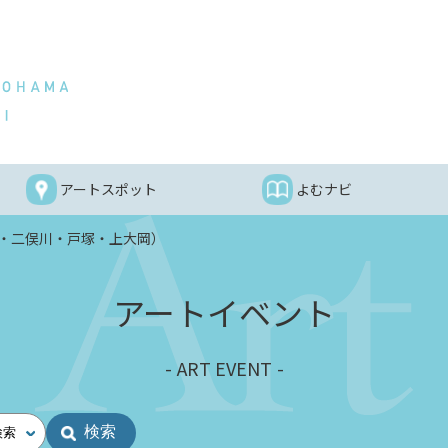
アートスポット
よむナビ
・二俣川・戸塚・上大岡）
アートイベント
ART EVENT
検索