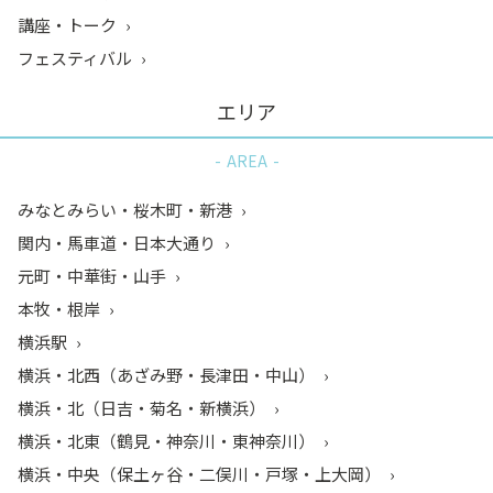
講座・トーク
フェスティバル
エリア
AREA
みなとみらい・桜木町・新港
関内・馬車道・日本大通り
元町・中華街・山手
本牧・根岸
横浜駅
横浜・北西（あざみ野・長津田・中山）
横浜・北（日吉・菊名・新横浜）
横浜・北東（鶴見・神奈川・東神奈川）
横浜・中央（保土ヶ谷・二俣川・戸塚・上大岡）