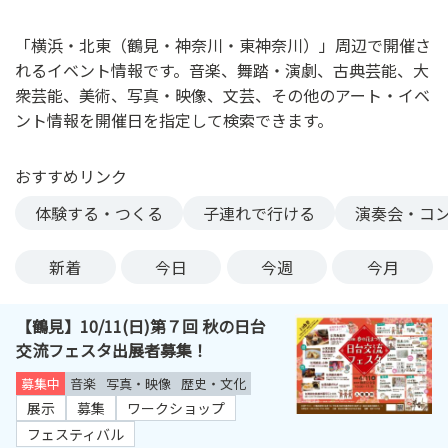
ン
ク
「横浜・北東（鶴見・神奈川・東神奈川）」周辺で開催さ
へ
れるイベント情報です。音楽、舞踏・演劇、古典芸能、大
ス
衆芸能、美術、写真・映像、文芸、その他のアート・イベ
キ
ント情報を開催日を指定して検索できます。
ッ
プ
おすすめリンク
記
事
体験する・つくる
子連れで行ける
演奏会・コ
本
体
新着
今日
今週
今月
へ
ス
【鶴見】10/11(日)第７回 秋の日台
キ
交流フェスタ出展者募集！
ッ
プ
募集中
音楽
写真・映像
歴史・文化
展示
募集
ワークショップ
フェスティバル