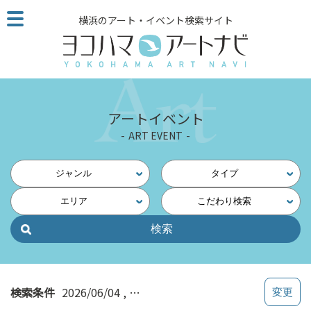
こ
横浜のアート・イベント検索サイト
の
ペ
ー
ジ
を
そ
アートイベント
の
ART EVENT
ま
ま
読
ジャンル
タイプ
む
エリア
こだわり検索
他
ペ
ー
ジ
へ
の
検索条件
2026/06/04
横浜・北東（鶴見・神奈川・東神奈
リ