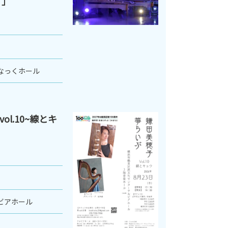
 」
なっくホール
l.10~線とキ
ビアホール