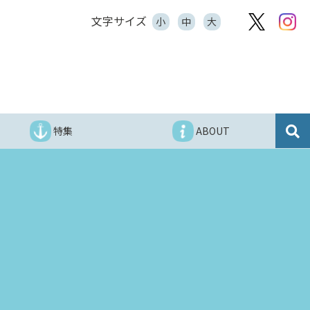
文字サイズ
小
中
大
特集
ABOUT