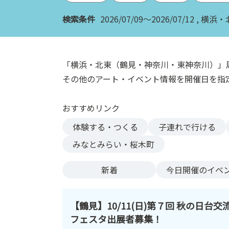
ン
検索条件
2026/07/09～2026/07/12
横浜・
ク
へ
ス
キ
「横浜・北東（鶴見・神奈川・東神奈川）」
ッ
その他のアート・イベント情報を開催日を指
プ
記
おすすめリンク
事
本
体験する・つくる
子連れで行ける
体
みなとみらい・桜木町
へ
ス
新着
今日
開催のイベ
キ
ッ
プ
【鶴見】10/11(日)第７回 秋の日台交
フェスタ出展者募集！