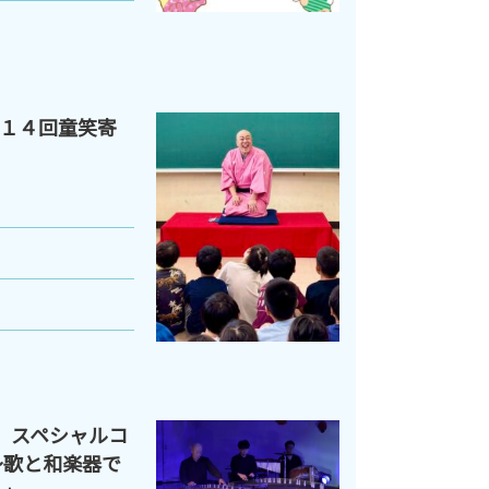
１４回童笑寄
026 スペシャルコ
～歌と和楽器で