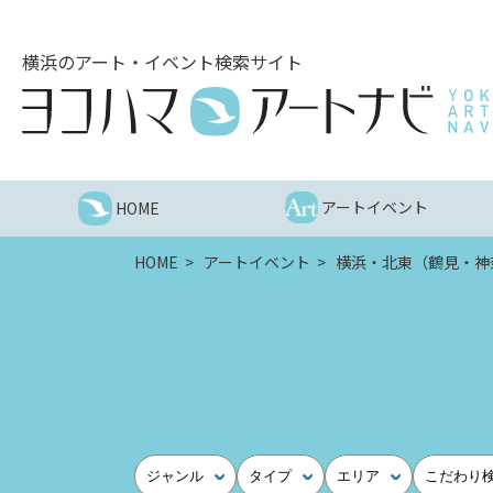
こ
の
横浜のアート・イベント検索サイト
ペ
ー
ジ
を
そ
の
アートイベント
HOME
ま
ま
HOME
アートイベント
横浜・北東（鶴見・神
読
む
他
ペ
ー
ジ
へ
の
ジャンル
タイプ
エリア
こだわり
リ